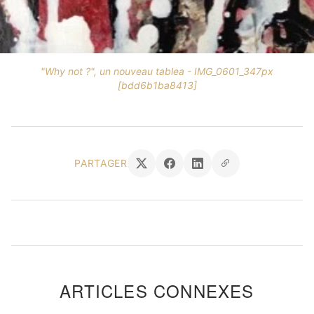
"Why not ?", un nouveau tablea - IMG_0601_347px
[bdd6b1ba8413]
PARTAGER
ARTICLES CONNEXES