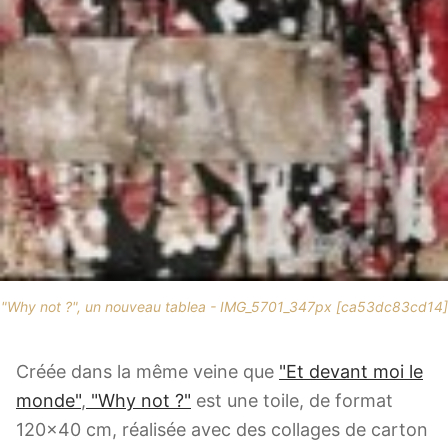
"Why not ?", un nouveau tablea - IMG_5701_347px [ca53dc83cd14]
Créée dans la même veine que
"Et devant moi le
monde"
,
"Why not ?"
est une toile, de format
120x40 cm, réalisée avec des collages de carton