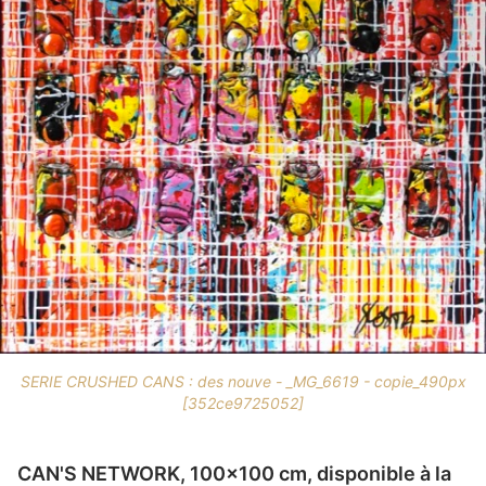
SERIE CRUSHED CANS : des nouve - _MG_6619 - copie_490px
[352ce9725052]
CAN'S NETWORK, 100x100 cm, disponible à la