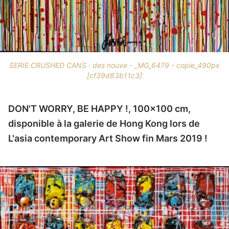
SERIE CRUSHED CANS : des nouve - _MG_6479 - copie_490px
[cf39d83b11c3]
DON'T WORRY, BE HAPPY !, 100x100 cm,
disponible à la galerie de Hong Kong lors de
L'asia contemporary Art Show fin Mars 2019 !