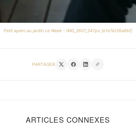
Petit apéro au jardin ce Week - IMG_2607_347px [e1e7a126a6bf]
PARTAGER
ARTICLES CONNEXES