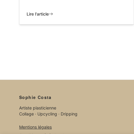
Lire l'article
Sophie Costa
Artiste plasticienne
Collage · Upcycling · Dripping
Mentions légales