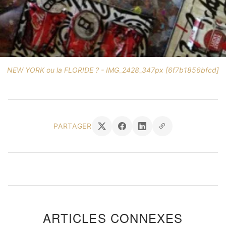
NEW YORK ou la FLORIDE ? - IMG_2428_347px [6f7b1856bfcd]
PARTAGER
ARTICLES CONNEXES