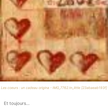
Les coeurs : un cadeau origina - IMG_7762.tn_little [23abaeab193f]
Et toujours...