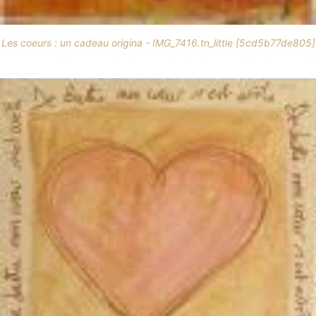
Les coeurs : un cadeau origina - IMG_7416.tn_little [5cd5b77de805]