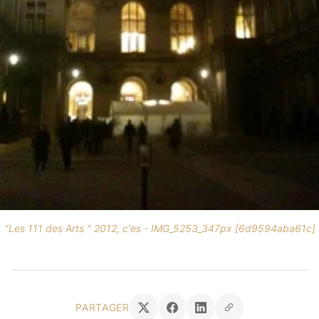
"Les 111 des Arts " 2012, c'es - IMG_5253_347px [6d9594aba61c]
PARTAGER