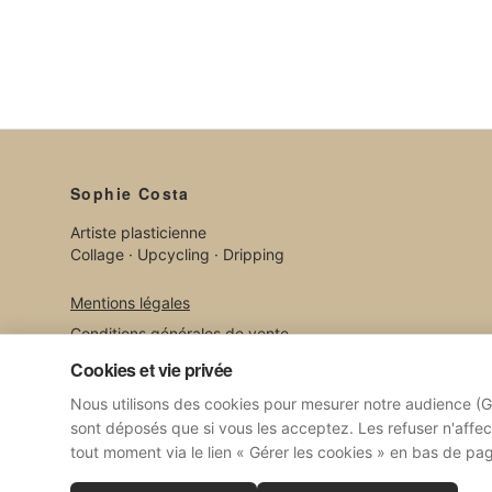
Sophie Costa
Artiste plasticienne
Collage · Upcycling · Dripping
Mentions légales
Conditions générales de vente
Confidentialité
Cookies et vie privée
Gérer les cookies
Nous utilisons des cookies pour mesurer notre audience (Goo
sont déposés que si vous les acceptez. Les refuser n'affe
tout moment via le lien « Gérer les cookies » en bas de pa
© 2026 Sophie Costa.
Tous droits réservés.