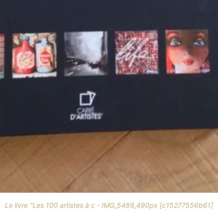
Le livre "Les 100 artistes à c - IMG_5489_490px [c15277556b61]