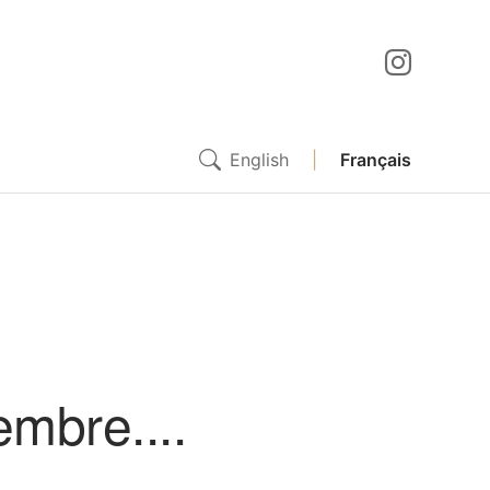
English
|
Français
embre....