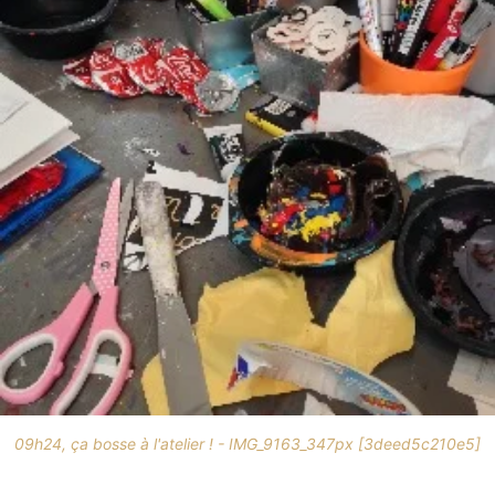
09h24, ça bosse à l'atelier ! - IMG_9163_347px [3deed5c210e5]